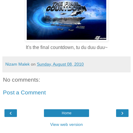
It's the final countdown, tu du duu duu~
Nizam Malek
on
Sunday, August 08, 2010
No comments:
Post a Comment
‹
›
Home
View web version