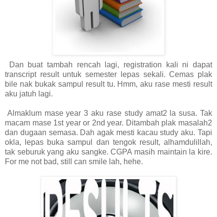
Dan buat tambah rencah lagi, registration kali ni dapat
transcript result untuk semester lepas sekali. Cemas plak
bile nak bukak sampul result tu. Hmm, aku rase mesti result
aku jatuh lagi.
Almaklum mase year 3 aku rase study amat2 la susa. Tak
macam mase 1st year or 2nd year. Ditambah plak masalah2
dan dugaan semasa. Dah agak mesti kacau study aku. Tapi
okla, lepas buka sampul dan tengok result, alhamdulillah,
tak seburuk yang aku sangke. CGPA masih maintain la kire.
For me not bad, still can smile lah, hehe.