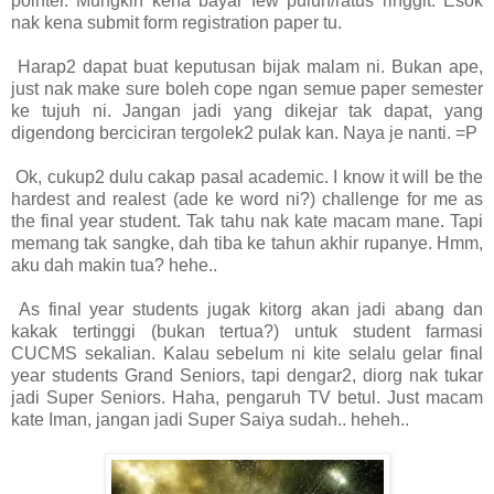
pointer. Mungkin kena bayar few puluh/ratus ringgit. Esok
nak kena submit form registration paper tu.
Harap2 dapat buat keputusan bijak malam ni. Bukan ape,
just nak make sure boleh cope ngan semue paper semester
ke tujuh ni. Jangan jadi yang dikejar tak dapat, yang
digendong berciciran tergolek2 pulak kan. Naya je nanti. =P
Ok, cukup2 dulu cakap pasal academic. I know it will be the
hardest and realest (ade ke word ni?) challenge for me as
the final year student. Tak tahu nak kate macam mane. Tapi
memang tak sangke, dah tiba ke tahun akhir rupanye. Hmm,
aku dah makin tua? hehe..
As final year students jugak kitorg akan jadi abang dan
kakak tertinggi (bukan tertua?) untuk student farmasi
CUCMS sekalian. Kalau sebelum ni kite selalu gelar final
year students Grand Seniors, tapi dengar2, diorg nak tukar
jadi Super Seniors. Haha, pengaruh TV betul. Just macam
kate Iman, jangan jadi Super Saiya sudah.. heheh..