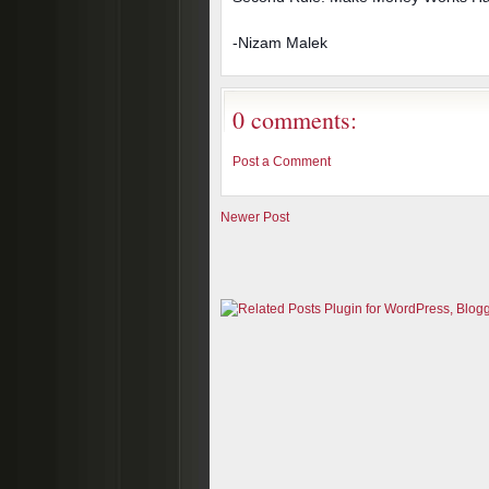
-Nizam Malek
0 comments:
Post a Comment
Newer Post