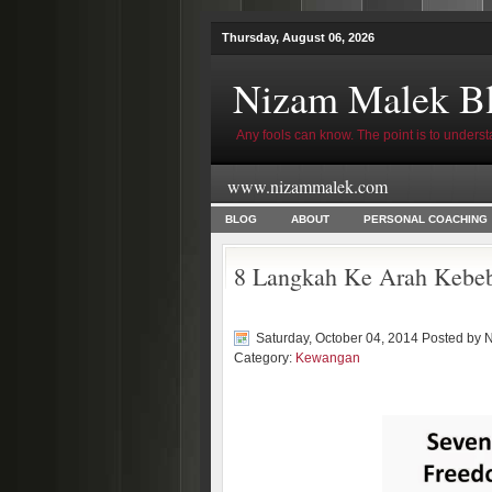
Thursday, August 06, 2026
Nizam Malek B
Any fools can know. The point is to underst
www.nizammalek.com
BLOG
ABOUT
PERSONAL COACHING
8 Langkah Ke Arah Kebe
Saturday, October 04, 2014 Posted by
N
Category:
Kewangan