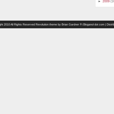
►
2009
(1
ght 2010 All Rights Reserved
Revolution theme
by
Brian Gardner
Ft
Bloganol dot com
| Distr