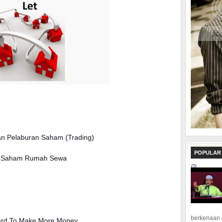
 Pelaburan Saham (Trading)
POPULAR
an Saham Rumah Sewa
berkenaan 
ard To Make More Money