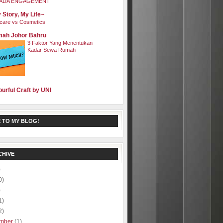
ADA ENGAGEMENT
 Story, My Life~
care vs Cosmetics
ah Johor Bahru
3 Faktor Yang Menentukan
Kadar Sewa Rumah
ourful Craft by UNI
 TO MY BLOG!
CHIVE
)
0)
)
1)
2)
mber
(1)