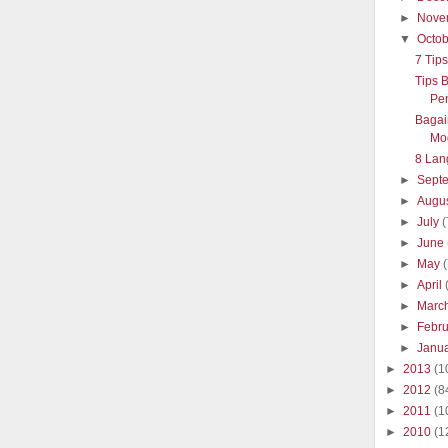
►
Nove
▼
Octo
7 Tip
Tips 
Pe
Bagai
Mo
8 Lan
►
Sept
►
Augu
►
July
(
►
June
►
May
►
April
►
Marc
►
Febr
►
Janu
►
2013
(1
►
2012
(8
►
2011
(1
►
2010
(1