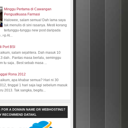
Minggu Pertama di Cawangan
Penguatkuasa Farmasi
Halowee, salam semua! Dah lama saya
tak menulis di sini rasanya. Mesti korang
tertunggu-tunggu new post daripada
.=p Al...
i Port BSI
aikum, salam sejahtera. Dah masuk 10
13 dah.. Pantas masa berlalu, seminggu
 tu saja.. Best sebab masa ...
nggal Rona 2012
aikum, apa khabar semua? Hari ni 30
12, tinggal 1 hari saja lagi sebelum masuk
ru 2013. Tak sangka, begitu...
 FOR A DOMAIN NAME OR WEBHOSTING?
LY RECOMMEND DATAKL