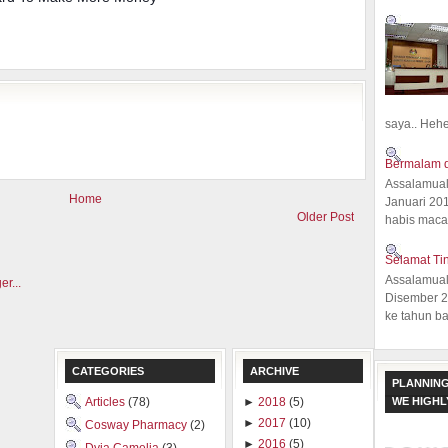
saya.. Hehe.
Bermalam d
Assalamual
Home
Januari 20
Older Post
habis macam
Selamat Ti
Assalamual
Disember 20
ke tahun ba
CATEGORIES
ARCHIVE
PLANNING
WE HIGH
Articles
(78)
►
2018
(5)
►
2017
(10)
Cosway Pharmacy
(2)
►
2016
(5)