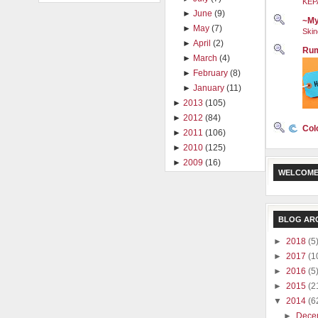
KEP
►
June
(9)
~My
►
May
(7)
Skin
►
April
(2)
Rum
►
March
(4)
►
February
(8)
►
January
(11)
►
2013
(105)
►
2012
(84)
Col
►
2011
(106)
►
2010
(125)
►
2009
(16)
WELCOME
BLOG AR
►
2018
(5
►
2017
(1
►
2016
(5
►
2015
(2
▼
2014
(6
►
Dece