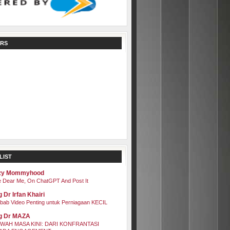
RS
LIST
zy Mommyhood
 Dear Me, On ChatGPT And Post It
 Dr Irfan Khairi
bab Video Penting untuk Perniagaan KECIL
g Dr MAZA
WAH MASA KINI: DARI KONFRANTASI