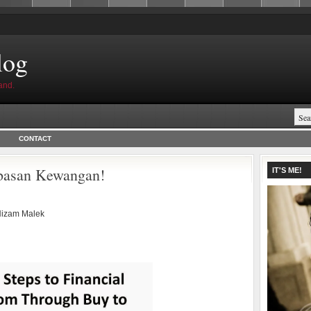
log
and.
CONTACT
basan Kewangan!
IT'S ME!
izam Malek