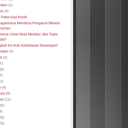
mber
(2)
ber
(4)
s Pakai Kad Kredit
Bagaimana Membina Pengaruh Melalui
nulisan
mana Untuk Mula Melabur Jika Tiada
dal?
gkah Ke Arah Kebebasan Kewangan!
ember
(4)
st
(3)
7)
(9)
(7)
(2)
h
(4)
uary
(8)
ary
(11)
05)
4)
06)
25)