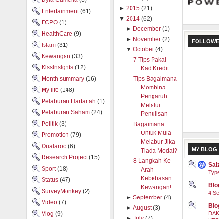
Dyia Camelia
(3)
►
2015
(21)
Entertainment
(61)
▼
2014
(62)
FCPO
(1)
►
December
(1)
HealthCare
(9)
►
November
(2)
FOLLOWE
Islam
(31)
▼
October
(4)
Kewangan
(33)
7 Tips Pakai
Kissinsights
(12)
Kad Kredit
Month summary
(16)
Tips Bagaimana
Membina
My life
(148)
Pengaruh
Pelaburan Hartanah
(1)
Melalui
Pelaburan Saham
(24)
Penulisan
Politik
(3)
Bagaimana
Untuk Mula
Promotion
(79)
Melabur Jika
Qualaroo
(6)
MY BLOG 
Tiada Modal?
Research Project
(15)
8 Langkah Ke
Sal
Sport
(18)
Arah
Type
Kebebasan
Status
(47)
Blog
Kewangan!
SurveyMonkey
(2)
4 Se
►
September
(4)
Video
(7)
Blo
►
August
(3)
DAK
Vlog
(9)
►
July
(7)