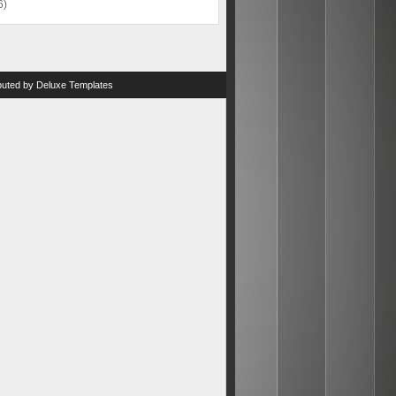
6)
ibuted by
Deluxe Templates