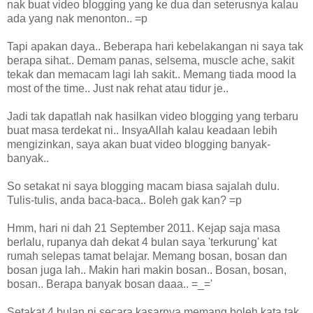
nak buat video blogging yang ke dua dan seterusnya kalau
ada yang nak menonton.. =p
Tapi apakan daya.. Beberapa hari kebelakangan ni saya tak
berapa sihat.. Demam panas, selsema, muscle ache, sakit
tekak dan memacam lagi lah sakit.. Memang tiada mood la
most of the time.. Just nak rehat atau tidur je..
Jadi tak dapatlah nak hasilkan video blogging yang terbaru
buat masa terdekat ni.. InsyaAllah kalau keadaan lebih
mengizinkan, saya akan buat video blogging banyak-
banyak..
So setakat ni saya blogging macam biasa sajalah dulu.
Tulis-tulis, anda baca-baca.. Boleh gak kan? =p
Hmm, hari ni dah 21 September 2011. Kejap saja masa
berlalu, rupanya dah dekat 4 bulan saya 'terkurung' kat
rumah selepas tamat belajar. Memang bosan, bosan dan
bosan juga lah.. Makin hari makin bosan.. Bosan, bosan,
bosan.. Berapa banyak bosan daaa.. =_='
Setakat 4 bulan ni secara kasarnya memang boleh kata tak