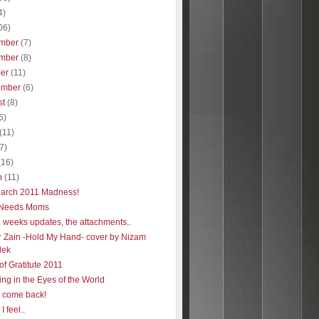
4)
06)
mber
(7)
mber
(8)
ber
(11)
ember
(6)
st
(8)
6)
(11)
(7)
(16)
h
(11)
arch 2011 Madness!
 Needs Moms
2 weeks updates, the attachments..
 Zain -Hold My Hand- cover by Nizam
lek
of Gratitute 2011
ng in the Eyes of the World
e come back!
I feel..