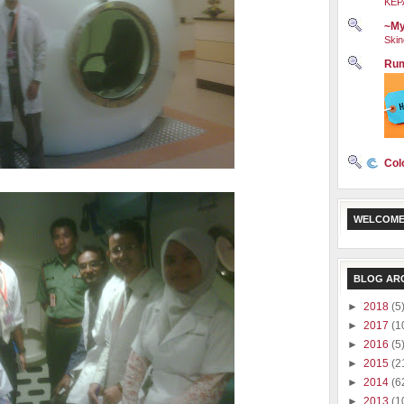
KEP
~My
Skin
Rum
Col
WELCOME
BLOG AR
►
2018
(5
►
2017
(1
►
2016
(5
►
2015
(2
►
2014
(6
►
2013
(1