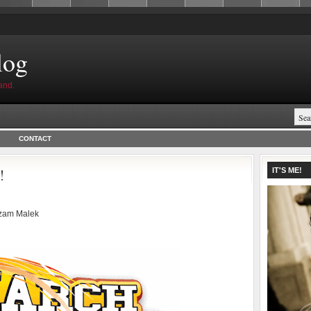
log
and.
CONTACT
!
IT'S ME!
zam Malek