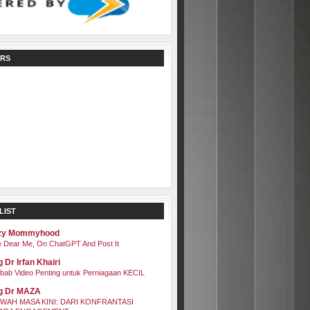
RS
LIST
zy Mommyhood
 Dear Me, On ChatGPT And Post It
 Dr Irfan Khairi
bab Video Penting untuk Perniagaan KECIL
g Dr MAZA
WAH MASA KINI: DARI KONFRANTASI