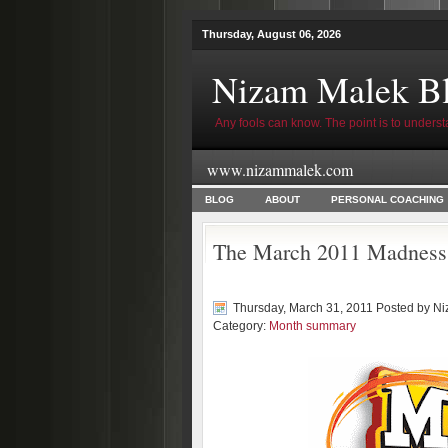
Thursday, August 06, 2026
Nizam Malek B
Any fools can know. The point is to underst
www.nizammalek.com
BLOG
ABOUT
PERSONAL COACHING
The March 2011 Madness
Thursday, March 31, 2011 Posted by
Ni
Category:
Month summary