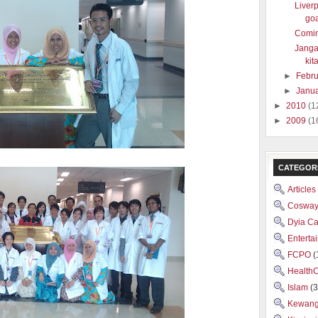
Liver
goa
Comin
Janga
kita
►
Febr
►
Janu
►
2010
(1
►
2009
(1
CATEGOR
Articles
Cosway
Dyia C
Enterta
FCPO
(
Health
Islam
(3
Kewan