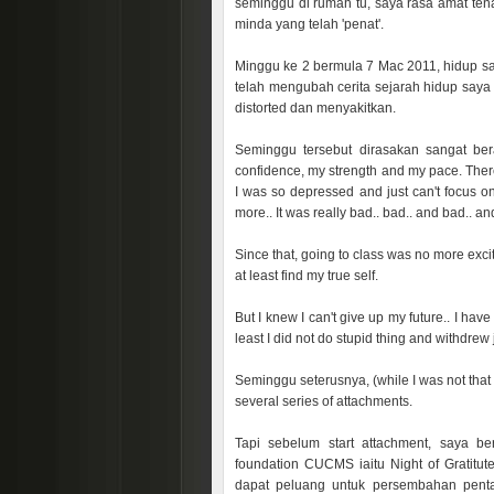
seminggu di rumah tu, saya rasa amat te
minda yang telah 'penat'.
Minggu ke 2 bermula 7 Mac 2011, hidup sa
telah mengubah cerita sejarah hidup saya
distorted dan menyakitkan.
Seminggu tersebut dirasakan sangat bera
confidence, my strength and my pace. There 
I was so depressed and just can't focus on 
more.. It was really bad.. bad.. and bad.. and
Since that, going to class was no more exciti
at least find my true self.
But I knew I can't give up my future.. I have
least I did not do stupid thing and withdrew j
Seminggu seterusnya, (while I was not that 
several series of attachments.
Tapi sebelum start attachment, saya b
foundation CUCMS iaitu Night of Gratit
dapat peluang untuk persembahan pentas