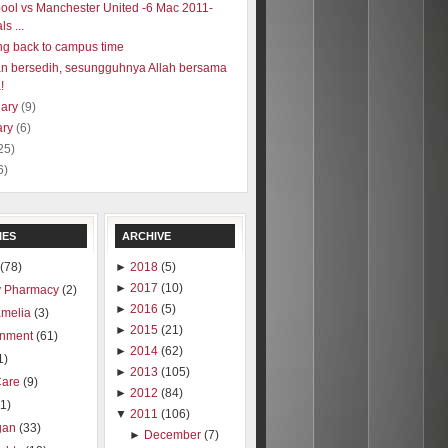
pool vs Manchester United -6 Mac 2011-
ls ...
g back to campus time
n bersedih, sesungguhnya Allah bersama
!
uary
(9)
ary
(6)
25)
6)
IES
ARCHIVE
(78)
►
2018
(5)
►
2017
(10)
 Pharmacy
(2)
►
2016
(5)
amelia
(3)
►
2015
(21)
inment
(61)
►
2014
(62)
1)
►
2013
(105)
Care
(9)
►
2012
(84)
1)
▼
2011
(106)
gan
(33)
►
December
(7)