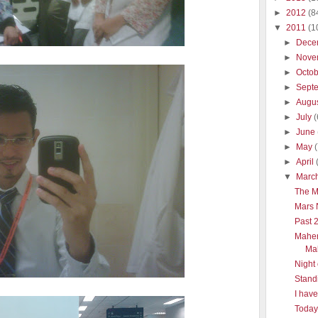
►
2012
(8
▼
2011
(1
►
Dece
►
Nove
►
Octo
►
Sept
►
Augu
►
July
(
►
June
►
May
►
April
▼
Marc
The M
Mars
Past 
Maher
Ma
Night 
Standi
I hav
Today 