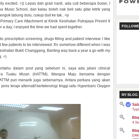
lly excited. =)) Lepas dah grad nanti, ada cuti beberapa bulan, I
 Music School, dan kalau boleh nak beli satu gitar letrik yang
tengok tabung dulu, cukup duit ke tak.. =p
 Primary Care Attachment at Klinik Kesihatan Putrajaya Presint 9
FOLLOWE
or a day, I enjoyed the time we had spent together.
 prescription screening, drugs filling and patient interview. I like
 few patients to be interviewed. It's somehow different when I was
nik Kesihatan Bukit Changgang, Banting way back a year a go with my
. =)
ritahu dalam post yang sebelum ni, saya ada jalani clinical
ntera Tuaku Mizan (HATTM), Wangsa Maju bersama dengan
ATTM pun menarik juga sebenarnya. Antara perkara yang akan
jenis terapi alternatif berteknologi tinggi iaitu Hyperbaric Oxygen
MY BLOG 
Sal
Type
Blog
4 Se
Blo
DAK