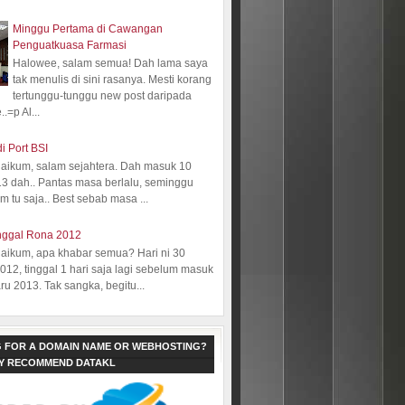
Minggu Pertama di Cawangan
Penguatkuasa Farmasi
Halowee, salam semua! Dah lama saya
tak menulis di sini rasanya. Mesti korang
tertunggu-tunggu new post daripada
.=p Al...
i Port BSI
aikum, salam sejahtera. Dah masuk 10
13 dah.. Pantas masa berlalu, seminggu
 tu saja.. Best sebab masa ...
nggal Rona 2012
aikum, apa khabar semua? Hari ni 30
12, tinggal 1 hari saja lagi sebelum masuk
ru 2013. Tak sangka, begitu...
 FOR A DOMAIN NAME OR WEBHOSTING?
LY RECOMMEND DATAKL