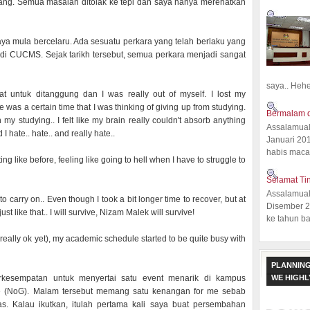
nang. Semua masalah ditolak ke tepi dan saya hanya merehatkan
ya mula bercelaru. Ada sesuatu perkara yang telah berlaku yang
 di CUCMS. Sejak tarikh tersebut, semua perkara menjadi sangat
saya.. Hehe.
t untuk ditanggung dan I was really out of myself. I lost my
was a certain time that I was thinking of giving up from studying.
Bermalam d
my studying.. I felt like my brain really couldn't absorb anything
Assalamual
 I hate.. hate.. and really hate..
Januari 20
habis macam
ng like before, feeling like going to hell when I have to struggle to
Selamat Ti
Assalamual
 to carry on.. Even though I took a bit longer time to recover, but at
Disember 20
ust like that.. I will survive, Nizam Malek will survive!
ke tahun ba
really ok yet), my academic schedule started to be quite busy with
PLANNING
WE HIGH
erkesempatan untuk menyertai satu event menarik di kampus
ute (NoG). Malam tersebut memang satu kenangan for me sebab
. Kalau ikutkan, itulah pertama kali saya buat persembahan