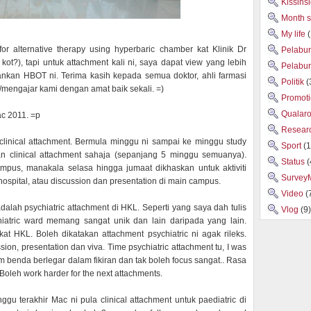
Kissins
Month 
My life
or alternative therapy using hyperbaric chamber kat Klinik Dr
Pelabu
ot?), tapi untuk attachment kali ni, saya dapat view yang lebih
Pelabu
ankan HBOT ni. Terima kasih kepada semua doktor, ahli farmasi
Politik
(
mengajar kami dengan amat baik sekali. =)
Promot
Qualar
ac 2011. =p
Researc
clinical attachment. Bermula minggu ni sampai ke minggu study
Sport
(1
an clinical attachment sahaja (sepanjang 5 minggu semuanya).
Status
(
ampus, manakala selasa hingga jumaat dikhaskan untuk aktiviti
Survey
 hospital, atau discussion dan presentation di main campus.
Video
(
dalah psychiatric attachment di HKL. Seperti yang saya dah tulis
Vlog
(9)
iatric ward memang sangat unik dan lain daripada yang lain.
kat HKL. Boleh dikatakan attachment psychiatric ni agak rileks.
ion, presentation dan viva. Time psychiatric attachment tu, I was
benda berlegar dalam fikiran dan tak boleh focus sangat.. Rasa
 Boleh work harder for the next attachments.
ggu terakhir Mac ni pula clinical attachment untuk paediatric di