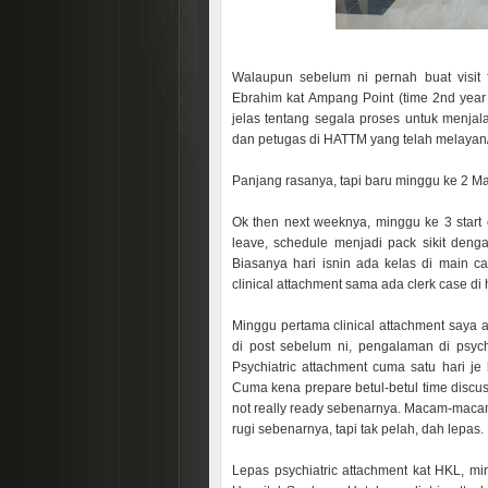
Walaupun sebelum ni pernah buat visit f
Ebrahim kat Ampang Point (time 2nd year k
jelas tentang segala proses untuk menjal
dan petugas di HATTM yang telah melayan/
Panjang rasanya, tapi baru minggu ke 2 M
Ok then next weeknya, minggu ke 3 start 
leave, schedule menjadi pack sikit deng
Biasanya hari isnin ada kelas di main c
clinical attachment sama ada clerk case di
Minggu pertama clinical attachment saya a
di post sebelum ni, pengalaman di psych
Psychiatric attachment cuma satu hari je 
Cuma kena prepare betul-betul time discuss
not really ready sebenarnya. Macam-macam 
rugi sebenarnya, tapi tak pelah, dah lepas.
Lepas psychiatric attachment kat HKL, min