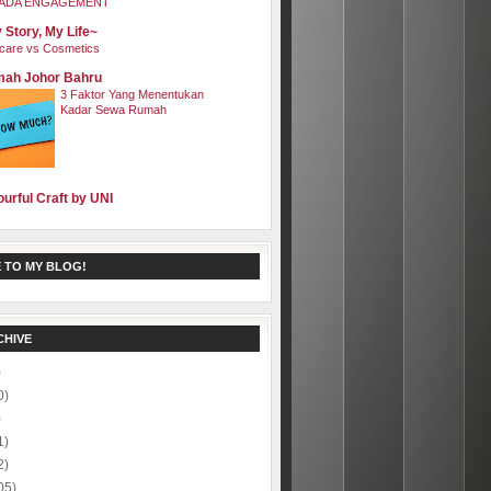
ADA ENGAGEMENT
 Story, My Life~
care vs Cosmetics
ah Johor Bahru
3 Faktor Yang Menentukan
Kadar Sewa Rumah
ourful Craft by UNI
 TO MY BLOG!
CHIVE
)
0)
)
1)
2)
05)