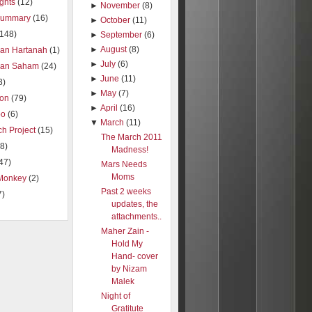
ights
(12)
►
November
(8)
summary
(16)
►
October
(11)
(148)
►
September
(6)
►
August
(8)
ran Hartanah
(1)
►
July
(6)
ran Saham
(24)
►
June
(11)
3)
►
May
(7)
ion
(79)
►
April
(16)
oo
(6)
▼
March
(11)
h Project
(15)
The March 2011
8)
Madness!
47)
Mars Needs
Moms
Monkey
(2)
Past 2 weeks
7)
updates, the
attachments..
Maher Zain -
Hold My
Hand- cover
by Nizam
Malek
Night of
Gratitute