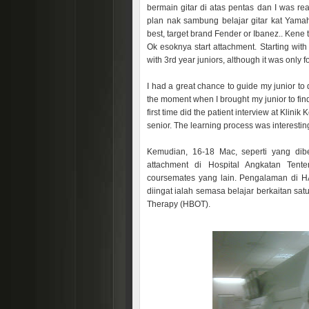
bermain gitar di atas pentas dan I was rea
plan nak sambung belajar gitar kat Yamaha
best, target brand Fender or Ibanez.. Kene 
Ok esoknya start attachment. Starting with
with 3rd year juniors, although it was only f
I had a great chance to guide my junior to do
the moment when I brought my junior to find
first time did the patient interview at Kli
senior. The learning process was interesting
Kemudian, 16-18 Mac, seperti yang dibe
attachment di Hospital Angkatan Te
coursemates yang lain. Pengalaman di H
diingat ialah semasa belajar berkaitan satu 
Therapy (HBOT).