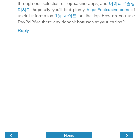
through our selection of top casino apps, and
메이피로출장
마사지
hopefully you'll find plenty
https://octcasino.com/
of
useful information
1등 사이트
on the top How do you use
PayPal?Are there any deposit bonuses at your casino?
Reply
‹
›
Home