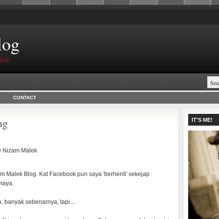
log
and.
CONTACT
ng
IT'S ME!
y
Nizam Malek
m Malek Blog. Kat Facebook pun saya 'berhenti' sekejap
 maya.
 banyak sebenarnya, tapi....