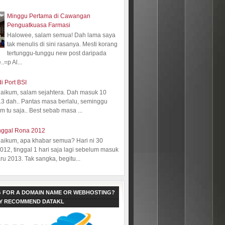
Minggu Pertama di Cawangan
Penguatkuasa Farmasi
Halowee, salam semua! Dah lama saya
tak menulis di sini rasanya. Mesti korang
tertunggu-tunggu new post daripada
.=p Al...
i Port BSI
aikum, salam sejahtera. Dah masuk 10
13 dah.. Pantas masa berlalu, seminggu
 tu saja.. Best sebab masa ...
nggal Rona 2012
aikum, apa khabar semua? Hari ni 30
12, tinggal 1 hari saja lagi sebelum masuk
ru 2013. Tak sangka, begitu...
 FOR A DOMAIN NAME OR WEBHOSTING?
LY RECOMMEND DATAKL