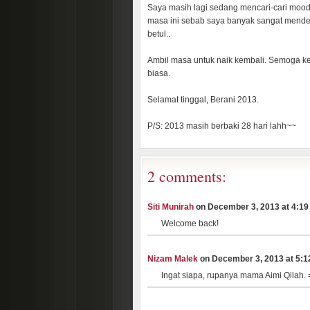
Saya masih lagi sedang mencari-cari mood 
masa ini sebab saya banyak sangat mendenga
betul..
Ambil masa untuk naik kembali. Semoga ke
biasa.
Selamat tinggal, Berani 2013.
P/S: 2013 masih berbaki 28 hari lahh~~
2 comments:
Siti Munirah
on December 3, 2013 at 4:19 
Welcome back!
Nizam Malek
on December 3, 2013 at 5:12
Ingat siapa, rupanya mama Aimi Qilah.