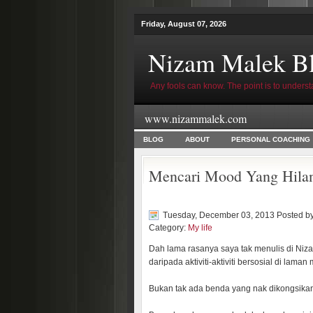
Friday, August 07, 2026
Nizam Malek B
Any fools can know. The point is to underst
www.nizammalek.com
BLOG
ABOUT
PERSONAL COACHING
Mencari Mood Yang Hila
Tuesday, December 03, 2013 Posted b
Category:
My life
Dah lama rasanya saya tak menulis di Niza
daripada aktiviti-aktiviti bersosial di laman
Bukan tak ada benda yang nak dikongsikan,