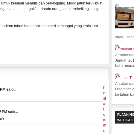
untuk kembali menulis dan bervlogging. Mood jatuh teruk buat
r kata-kata negatif daripada orang lain di sekeliling, tak guna
hadiran tahun baru nanti memberi semangat yang lebih luar
saya.. Hehe.
Bermalam d
Assalamual
Januari 20
habis macam
Selamat Ti
Assalamual
P
Disember 20
PM said...
o
ke tahun ba
st
a
C
 PM said...
o
PLANNING
 =D
m
WE HIGH
m
e