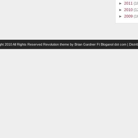
►
2011
(1
►
2010
(1
►
2009
(1
ght 2010 All Rights Reserved
Revolution theme
by
Brian Gardner
Ft
Bloganol dot com
| Distr