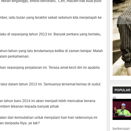
 fikiran terganggu, emosi bercelaru.. Ceh, macam nak buat puisi
er, iaitu bulan yang terakhir sekali sebelum kita menjelajah ke
laku di sepanjang tahun 2013 ini. Banyak perkara yang berlaku,
hun-tahun yang lalu terutamanya ketika di zaman belajar. Malah
 alam perkahwinan.
n sepanjang perjalanan ini. Terasa amat kecil diri ini apabila
lalui dalam tahun 2013 ini. Semuanya tersemat kemas di sudut
POPULAR
kan tahun baru 2014 ini akan menjadi lebih mencabar kerana
mberi tekanan kepada banyak pihak.
an dan kemudahan untuk menjalani hari-hari seterusnya ini
gan daripada-Nya, ye tak?
berkenaan 