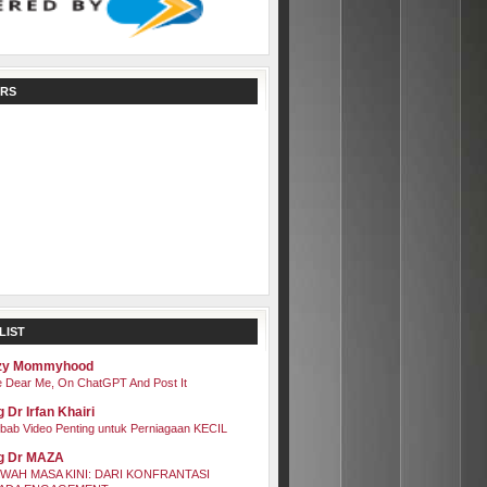
RS
LIST
zy Mommyhood
 Dear Me, On ChatGPT And Post It
 Dr Irfan Khairi
bab Video Penting untuk Perniagaan KECIL
g Dr MAZA
WAH MASA KINI: DARI KONFRANTASI