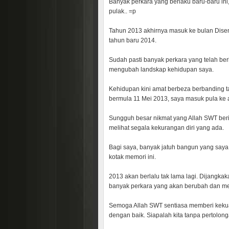
Banyak perkara yang berlaku baru-baru ini,
pulak.. =p
Tahun 2013 akhirnya masuk ke bulan Disemb
tahun baru 2014.
Sudah pasti banyak perkara yang telah ber
mengubah landskap kehidupan saya.
Kehidupan kini amat berbeza berbanding ta
bermula 11 Mei 2013, saya masuk pula ke
Sungguh besar nikmat yang Allah SWT berika
melihat segala kekurangan diri yang ada.
Bagi saya, banyak jatuh bangun yang saya 
kotak memori ini.
2013 akan berlalu tak lama lagi. Dijangka
banyak perkara yang akan berubah dan me
Semoga Allah SWT sentiasa memberi kekuat
dengan baik. Siapalah kita tanpa pertolon