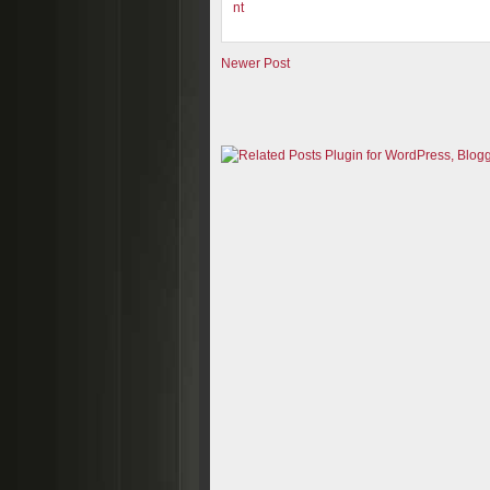
nt
Newer Post