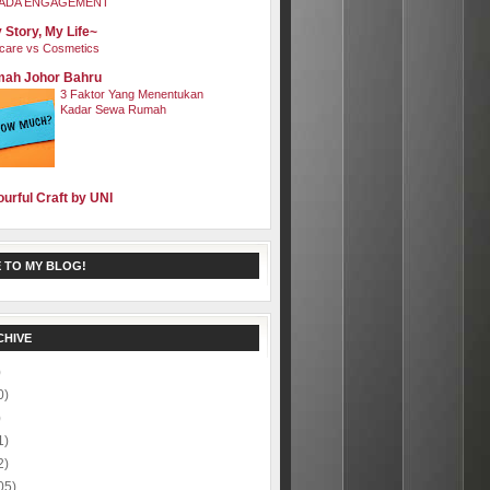
ADA ENGAGEMENT
 Story, My Life~
care vs Cosmetics
ah Johor Bahru
3 Faktor Yang Menentukan
Kadar Sewa Rumah
ourful Craft by UNI
 TO MY BLOG!
CHIVE
)
0)
)
1)
2)
05)