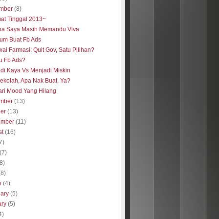
mber
(8)
at Tinggal 2013~
a Saya Masih Memandu Viva
um Buat Fb Ads
ai Farmasi: Quit Gov, Satu Pilihan?
tu Fb Ads?
di Kaya Vs Menjadi Miskin
Sekolah, Apa Nak Buat, Ya?
ri Mood Yang Hilang
mber
(13)
ber
(13)
ember
(11)
st
(16)
7)
(7)
(8)
(8)
h
(4)
uary
(5)
ary
(5)
4)