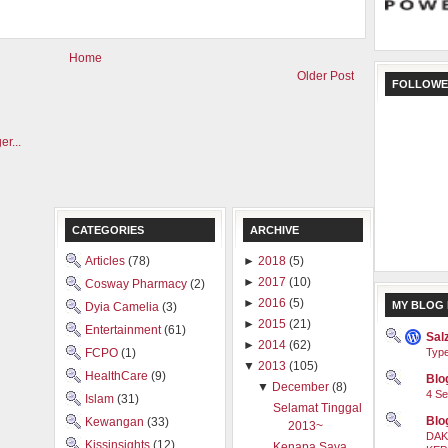
Home
Older Post
FOLLOWE
CATEGORIES
ARCHIVE
Articles
(78)
►
2018
(5)
►
2017
(10)
Cosway Pharmacy
(2)
►
2016
(5)
MY BLOG 
Dyia Camelia
(3)
►
2015
(21)
Entertainment
(61)
Sal
►
2014
(62)
Type
FCPO
(1)
▼
2013
(105)
HealthCare
(9)
Blog
▼
December
(8)
4 Se
Islam
(31)
Selamat Tinggal
Blo
Kewangan
(33)
2013~
DAK
Kissinsights
(12)
Kenapa Saya