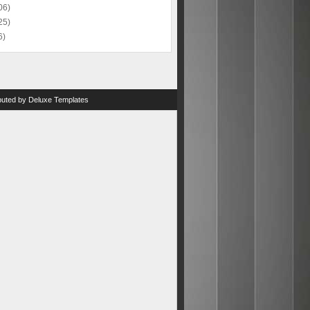
06)
25)
6)
ibuted by
Deluxe Templates