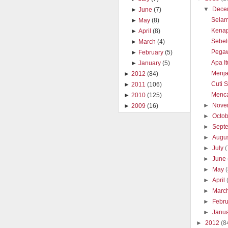
▼
Dece
►
June
(7)
Selam
►
May
(8)
Kenap
►
April
(8)
Sebel
►
March
(4)
Pegaw
►
February
(5)
Apa I
►
January
(5)
Menja
►
2012
(84)
Cuti 
►
2011
(106)
Menca
►
2010
(125)
►
Nove
►
2009
(16)
►
Octo
►
Sept
►
Augu
►
July
(
►
June
►
May
►
April
►
Marc
►
Febr
►
Janu
►
2012
(8