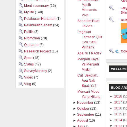
KEP
Masih
Month summary
(16)
~My
Memandu
My life
(148)
Skin
Viva
Pelaburan Hartanah
(1)
Rum
Sebelum Buat
Pelaburan Saham
(24)
Fb Ads
Politik
(3)
Pegawai
Farmasi: Quit
Promotion
(79)
Gov, Satu
Qualaroo
(6)
Pilihan?
Col
Research Project
(15)
Apa Itu Fb Ads?
Sport
(18)
Menjadi Kaya
Status
(47)
Vs Menjadi
WELCOME
Miskin
SurveyMonkey
(2)
Cuti Sekolah,
Video
(7)
Apa Nak
Vlog
(9)
Buat, Ya?
BLOG AR
Mencari Mood
►
2018
(5
Yang Hilang
►
2017
(1
►
November
(13)
►
2016
(5
►
October
(13)
►
2015
(2
►
September
(11)
►
2014
(6
►
August
(16)
▼
2013
(1
►
July
(7)