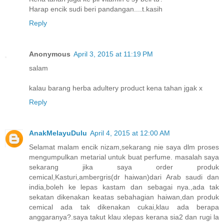
Harap encik sudi beri pandangan....t.kasih
Reply
Anonymous
April 3, 2015 at 11:19 PM
salam
kalau barang herba adultery product kena tahan jgak x
Reply
AnakMelayuDulu
April 4, 2015 at 12:00 AM
Selamat malam encik nizam,sekarang nie saya dlm proses
mengumpulkan metarial untuk buat perfume. masalah saya
sekarang jika saya order produk
cemical,Kasturi,ambergris(dr haiwan)dari Arab saudi dan
india,boleh ke lepas kastam dan sebagai nya.,ada tak
sekatan dikenakan keatas sebahagian haiwan,dan produk
cemical ada tak dikenakan cukai,klau ada berapa
anggaranya?.saya takut klau xlepas kerana sia2 dan rugi la