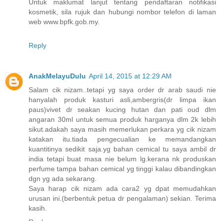
Untuk maklumat lanjut tentang pendaftaran notifikasi
kosmetik, sila rujuk dan hubungi nombor telefon di laman
web www.bpfk.gob.my.
Reply
AnakMelayuDulu
April 14, 2015 at 12:29 AM
Salam cik nizam..tetapi yg saya order dr arab saudi nie
hanyalah produk kasturi asli,ambergris(dr limpa ikan
paus)vivet dr seakan kucing hutan dan pati oud dlm
angaran 30ml untuk semua produk harganya dlm 2k lebih
sikut.adakah saya masih memerlukan perkara yg cik nizam
katakan itu.tiada pengecualian ke memandangkan
kuantitinya sedikit saja.yg bahan cemical tu saya ambil dr
india tetapi buat masa nie belum lg.kerana nk produskan
perfume tampa bahan cemical yg tinggi kalau dibandingkan
dgn yg ada sekarang.
Saya harap cik nizam ada cara2 yg dpat memudahkan
urusan ini.(berbentuk petua dr pengalaman) sekian. Terima
kasih.