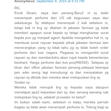
Anonymous
September 8, 2016 at 9:31 PM
RG,
Encik Nizam, saya dari penang.Baru2 ni sy telah
menempah perfume dari US utk kegunaan saya dan
sekeluarga. Sy telahpun menempah 2 kali sebelum ni,
tetapi kali ni brg sy ditahan di jabatan farmasi yg tidak
memberi apapun surat kepda sy tetapi menghantar surat
kepda pos yg menjadi agent. Apabila mengetahui hal ni, sy
membuat surat rayuan kepada pihak jabatan farmasi dan
menerangkan yang sy tidak tahu yg sy tidak boleh order
perfume dari luar negara. Pegawai tu mengambil surat
rayuan sy dan memberitahu akan rujuk kepda kementerian
kesihant. Harga perfume dan kos pos(RM392). Selepas sy
kluar dari office jabatan farmasi penang,selepad beerapa
jam ader seorg lagi menubungi sy dan menyatakan yg
rayuan sy ditolak dan mereka akan melupuskan brg sy.
Soalan sy:
Mereka tidak menujuk brg sy kepada saya ataupun
mendapat apa2 kepastian dari sy, dan senang wenang nak
melupskan brg sy, adakah prosedur ini betul?
Ini bukan salah kami, sebelum ni kalau mereka pernah
bagtau sy tidak akan menempah perfume tu. Tolong bagi sy