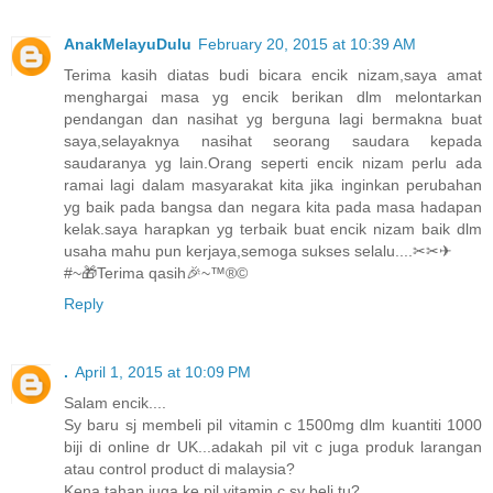
AnakMelayuDulu
February 20, 2015 at 10:39 AM
Terima kasih diatas budi bicara encik nizam,saya amat
menghargai masa yg encik berikan dlm melontarkan
pendangan dan nasihat yg berguna lagi bermakna buat
saya,selayaknya nasihat seorang saudara kepada
saudaranya yg lain.Orang seperti encik nizam perlu ada
ramai lagi dalam masyarakat kita jika inginkan perubahan
yg baik pada bangsa dan negara kita pada masa hadapan
kelak.saya harapkan yg terbaik buat encik nizam baik dlm
usaha mahu pun kerjaya,semoga sukses selalu....✂✂✈
#~🎁Terima qasih🎉~™®©
Reply
.
April 1, 2015 at 10:09 PM
Salam encik....
Sy baru sj membeli pil vitamin c 1500mg dlm kuantiti 1000
biji di online dr UK...adakah pil vit c juga produk larangan
atau control product di malaysia?
Kena tahan juga ke pil vitamin c sy beli tu?