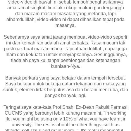
video-video di bawah ni sebab tempoh penghasilannya
amat-amat singkat, tido tak cukup, makan pun terganggu
dan macam-macam masalah yang melanda, tapi
alhamdulillah, video-video ni dapat dihasilkan tepat pada
masanya.
Sebenarnya saya amat jarang membuat video-video seperti
ini dan kemahiran adalah amat terbatas. Rasa macam tak
pasti nak buat macam mana. Tapi alhamdulillah, dapat juga
ilham dan kekuatan untuk menyiapkannya. Sesungguhnya,
tiadalah daya ku, tanpa pertolongan dan ketenangan
kurniaan-Nya.
Banyak perkara yang saya belajar dalam tempoh tersebut.
Saya belajar untuk bekerja dalam tekanan dan masa yang
suntuk, elemen tidak berputus asa dan berani mencuba, dan
banyak banyak lagi.
Teringat saya kata-kata Prof Shah, Ex-Dean Fakulti Farmasi
CUCMS yang berbunyi lebih kurang macam ni, "In working
life, you might be using only 10% of what you have learnt in
university. The rest is about the other things, such as
attitude, soft skills and many more..". It's really meaningful, I