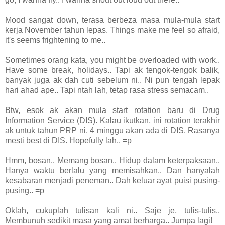
Mood sangat down, terasa berbeza masa mula-mula start
kerja November tahun lepas. Things make me feel so afraid,
it's seems frightening to me..
Sometimes orang kata, you might be overloaded with work..
Have some break, holidays.. Tapi ak tengok-tengok balik,
banyak juga ak dah cuti sebelum ni.. Ni pun tengah lepak
hari ahad ape.. Tapi ntah lah, tetap rasa stress semacam..
Btw, esok ak akan mula start rotation baru di Drug
Information Service (DIS). Kalau ikutkan, ini rotation terakhir
ak untuk tahun PRP ni. 4 minggu akan ada di DIS. Rasanya
mesti best di DIS. Hopefully lah.. =p
Hmm, bosan.. Memang bosan.. Hidup dalam keterpaksaan..
Hanya waktu berlalu yang memisahkan.. Dan hanyalah
kesabaran menjadi peneman.. Dah keluar ayat puisi pusing-
pusing.. =p
Oklah, cukuplah tulisan kali ni.. Saje je, tulis-tulis..
Membunuh sedikit masa yang amat berharga.. Jumpa lagi!