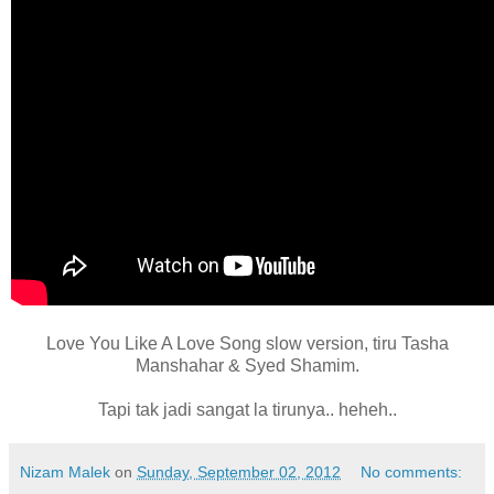
Love You Like A Love Song slow version, tiru Tasha
Manshahar & Syed Shamim.
Tapi tak jadi sangat la tirunya.. heheh..
Nizam Malek
on
Sunday, September 02, 2012
No comments: