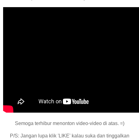
Semoga terhibur menonton video-video di atas. =)
P/S: Jangan lupa klik 'LIKE' kalau suka dan tinggalkan