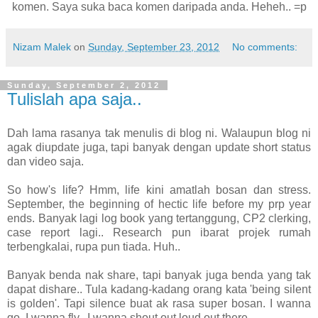
komen. Saya suka baca komen daripada anda. Heheh.. =p
Nizam Malek
on
Sunday, September 23, 2012
No comments:
Sunday, September 2, 2012
Tulislah apa saja..
Dah lama rasanya tak menulis di blog ni. Walaupun blog ni
agak diupdate juga, tapi banyak dengan update short status
dan video saja.
So how's life? Hmm, life kini amatlah bosan dan stress.
September, the beginning of hectic life before my prp year
ends. Banyak lagi log book yang tertanggung, CP2 clerking,
case report lagi.. Research pun ibarat projek rumah
terbengkalai, rupa pun tiada. Huh..
Banyak benda nak share, tapi banyak juga benda yang tak
dapat dishare.. Tula kadang-kadang orang kata 'being silent
is golden'. Tapi silence buat ak rasa super bosan. I wanna
go, I wanna fly.. I wanna shout out loud out there..