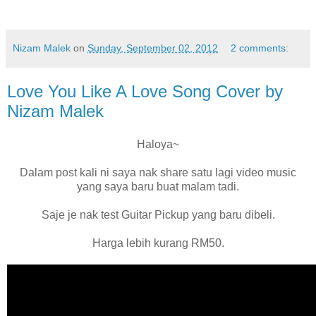
Nizam Malek
on
Sunday, September 02, 2012
2 comments:
Love You Like A Love Song Cover by
Nizam Malek
Haloya~
Dalam post kali ni saya nak share satu lagi video music
yang saya baru buat malam tadi.
Saje je nak test Guitar Pickup yang baru dibeli.
Harga lebih kurang RM50.