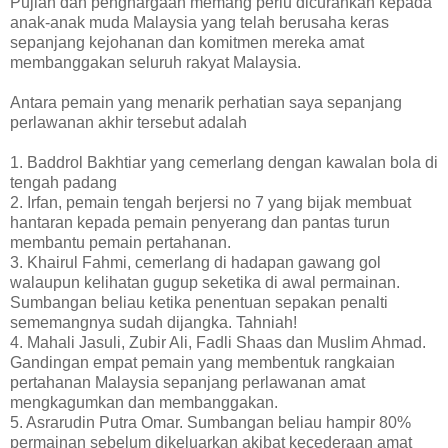
Pujian dan penghargaan memang perlu dicurahkan kepada
anak-anak muda Malaysia yang telah berusaha keras
sepanjang kejohanan dan komitmen mereka amat
membanggakan seluruh rakyat Malaysia.
Antara pemain yang menarik perhatian saya sepanjang
perlawanan akhir tersebut adalah
1. Baddrol Bakhtiar yang cemerlang dengan kawalan bola di
tengah padang
2. Irfan, pemain tengah berjersi no 7 yang bijak membuat
hantaran kepada pemain penyerang dan pantas turun
membantu pemain pertahanan.
3. Khairul Fahmi, cemerlang di hadapan gawang gol
walaupun kelihatan gugup seketika di awal permainan.
Sumbangan beliau ketika penentuan sepakan penalti
sememangnya sudah dijangka. Tahniah!
4. Mahali Jasuli, Zubir Ali, Fadli Shaas dan Muslim Ahmad.
Gandingan empat pemain yang membentuk rangkaian
pertahanan Malaysia sepanjang perlawanan amat
mengkagumkan dan membanggakan.
5. Asrarudin Putra Omar. Sumbangan beliau hampir 80%
permainan sebelum dikeluarkan akibat kecederaan amat