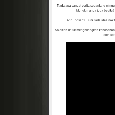
Tiada apa sangat cerita sepanjang minggu
Mungkin anda juga begitu? 
Ahh.. bosan2.. Kini tiada idea nak t
So oklah untuk menghilangkan kebosanan itu
oleh se