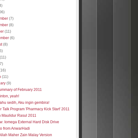
4)
06)
mber
(7)
mber
(8)
ber
(11)
ember
(6)
st
(8)
6)
(11)
(7)
(16)
h
(11)
uary
(9)
ummary of February 2011
nton, yeah!
ahu sedih, Aku ingin gembira!
r Talk Program 'Pharmacy Kick Start' 2011
 Maulidur Rasul 2011
w: Iomega External Hard Disk Drive
eo from AnwarHadi
Allah Maher Zain Malay Version