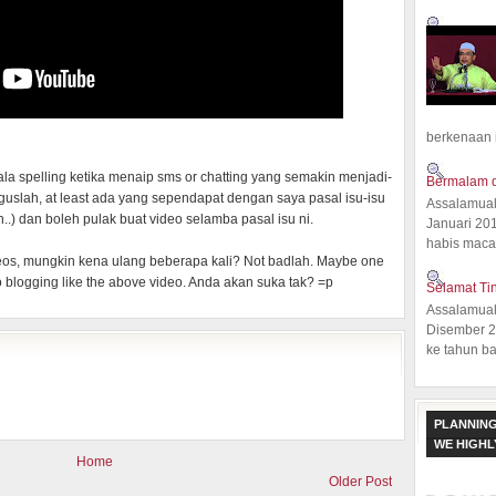
berkenaan 
jala spelling ketika menaip sms or chatting yang semakin menjadi-
Bermalam d
aguslah, at least ada yang sependapat dengan saya pasal isu-isu
Assalamual
h..) dan boleh pulak buat video selamba pasal isu ni.
Januari 20
habis macam
ideos, mungkin kena ulang beberapa kali? Not badlah. Maybe one
o blogging like the above video. Anda akan suka tak? =p
Selamat Ti
Assalamual
Disember 20
ke tahun ba
PLANNING
WE HIGH
Home
Older Post