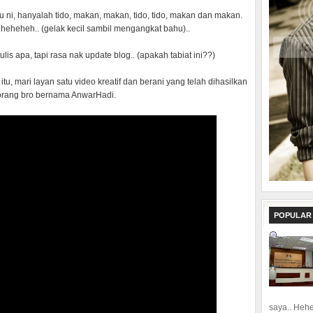
 ni, hanyalah tido, makan, makan, tido, tido, makan dan makan.
heheheh.. (gelak kecil sambil mengangkat bahu)..
ulis apa, tapi rasa nak update blog.. (apakah tabiat ini??)
, mari layan satu video kreatif dan berani yang telah dihasilkan
orang bro bernama AnwarHadi.
POPULAR
saya.. Hehe.