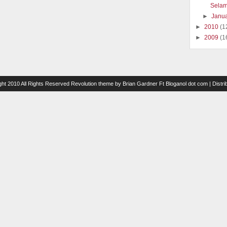
Selam
►
Janu
►
2010
(1
►
2009
(1
ght 2010 All Rights Reserved
Revolution theme
by
Brian Gardner
Ft
Bloganol dot com
| Distr