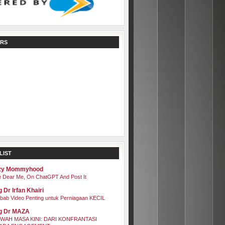
RS
LIST
zy Mommyhood
 Dear Me, On ChatGPT And Post It
 Dr Irfan Khairi
bab Video Penting untuk Perniagaan KECIL
g Dr MAZA
WAH MASA KINI: DARI KONFRANTASI