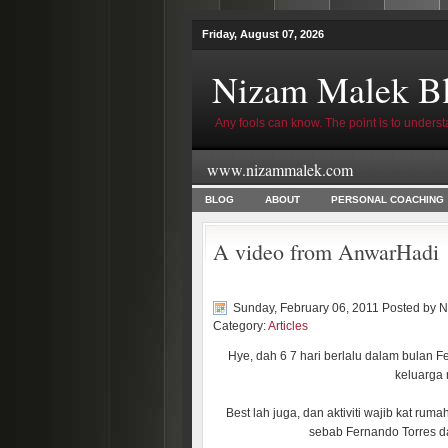
Friday, August 07, 2026
Nizam Malek B
Any fools can know. The point is to underst
www.nizammalek.com
BLOG
ABOUT
PERSONAL COACHING
A video from AnwarHadi
Sunday, February 06, 2011 Posted by
N
Category:
Articles
Hye, dah 6 7 hari berlalu dalam bulan F
keluarga 
Best lah juga, dan aktiviti wajib kat r
sebab Fernando Torres da