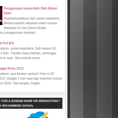
Penggunaan Nama Allah Oleh Bukan
Islam
Assalamualaikum dan salam sejahtera.
Berikut adalah rakaman video ulasan
daripada Dr Asri Zainul Abidin
isu penggunaan kalimah ...
i Port BSI
aikum, salam sejahtera. Dah masuk 10
13 dah.. Pantas masa berlalu, seminggu
 tu saja.. Best sebab masa ...
nggal Rona 2012
aikum, apa khabar semua? Hari ni 30
12, tinggal 1 hari saja lagi sebelum masuk
ru 2013. Tak sangka, begitu...
 FOR A DOMAIN NAME OR WEBHOSTING?
LY RECOMMEND DATAKL