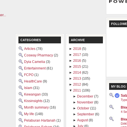
FOLLOWE
CATEGORIES
ARCHIVE
Articles
(78)
►
2018
(5)
►
2017
(10)
Cosway Pharmacy
(2)
►
2016
(5)
Dyia Camelia
(3)
►
2015
(21)
Entertainment
(61)
►
2014
(62)
FCPO
(1)
►
2013
(105)
HealthCare
(9)
►
2012
(84)
MY BLOG 
Islam
(31)
▼
2011
(106)
Kewangan
(33)
Sal
►
December
(7)
Type
Kissinsights
(12)
►
November
(8)
Blog
Month summary
(16)
►
October
(11)
4 Se
My life
(148)
►
September
(6)
Blo
►
August
(8)
Pelaburan Hartanah
(1)
DAK
►
July
(6)