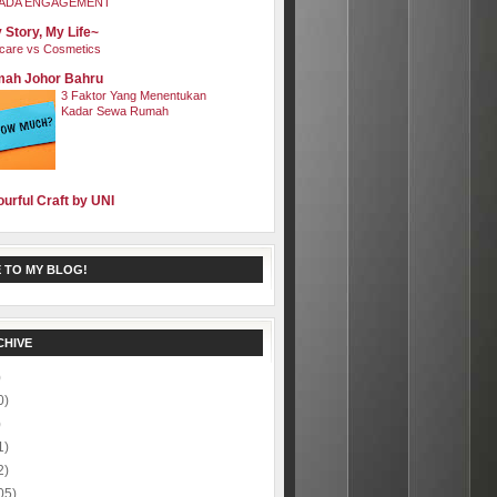
ADA ENGAGEMENT
 Story, My Life~
care vs Cosmetics
ah Johor Bahru
3 Faktor Yang Menentukan
Kadar Sewa Rumah
ourful Craft by UNI
 TO MY BLOG!
CHIVE
)
0)
)
1)
2)
05)