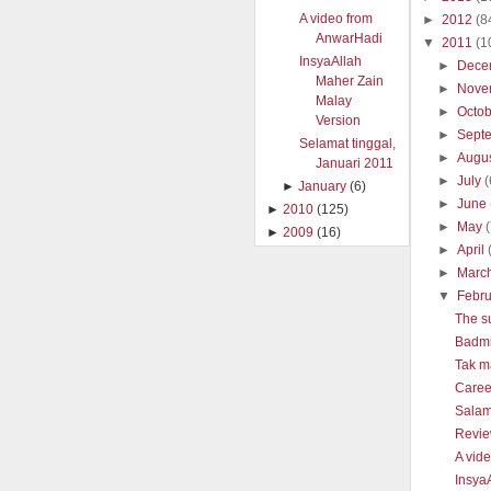
A video from
►
2012
(8
AnwarHadi
▼
2011
(1
InsyaAllah
►
Dece
Maher Zain
►
Nove
Malay
►
Octo
Version
►
Sept
Selamat tinggal,
►
Augu
Januari 2011
►
July
(
►
January
(6)
►
June
►
2010
(125)
►
May
►
2009
(16)
►
April
►
Marc
▼
Febr
The s
Badmi
Tak m
Caree
Salam
Revie
A vid
Insya