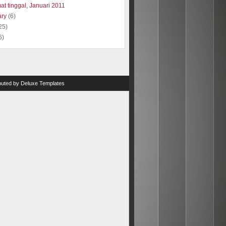
at tinggal, Januari 2011
ary
(6)
25)
6)
ibuted by
Deluxe Templates