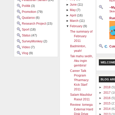
Pelaburan Saham
(24)
KEP
►
June
(11)
Politik
(3)
~My
►
May
(7)
Skin
Promotion
(79)
►
April
(16)
Qualaroo
(6)
Rum
►
March
(11)
Research Project
(15)
▼
February
(9)
Sport
(18)
The summary of
Status
(47)
February
2011
SurveyMonkey
(2)
Badminton,
Col
Video
(7)
yeah!
Vlog
(9)
Tak mahu sedih,
Aku ingin
WELCOME
gembira!
Career Talk
Program
BLOG AR
'Pharmacy
Kick Start'
►
2018
(5
2011
►
2017
(1
Salam Maulidur
►
2016
(5
Rasul 2011
►
2015
(2
Review: Iomega
►
2014
(6
External Hard
Disk Drive
►
2013
(1