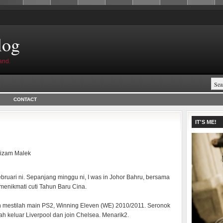
log
and.
CONTACT
IT'S ME!
izam Malek
ebruari ni. Sepanjang minggu ni, I was in Johor Bahru, bersama
menikmati cuti Tahun Baru Cina.
umah mestilah main PS2, Winning Eleven (WE) 2010/2011. Seronok
h keluar Liverpool dan join Chelsea. Menarik2.