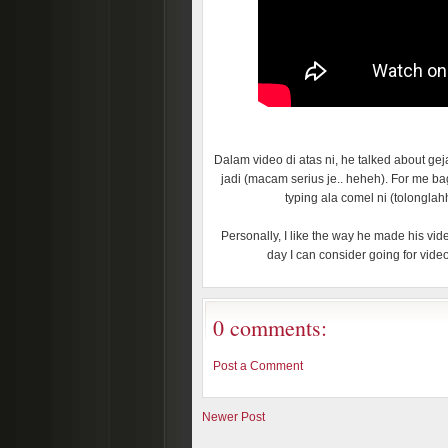
Dalam video di atas ni, he talked about ge
jadi (macam serius je.. heheh). For me b
typing ala comel ni (tolonglah
Personally, I like the way he made his v
day I can consider going for vide
0 comments:
Post a Comment
Newer Post