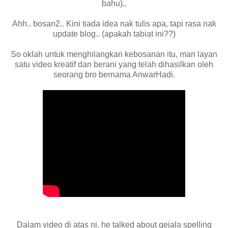
bahu)..
Ahh.. bosan2.. Kini tiada idea nak tulis apa, tapi rasa nak
update blog.. (apakah tabiat ini??)
So oklah untuk menghilangkan kebosanan itu, mari layan
satu video kreatif dan berani yang telah dihasilkan oleh
seorang bro bernama AnwarHadi.
Dalam video di atas ni, he talked about gejala spelling