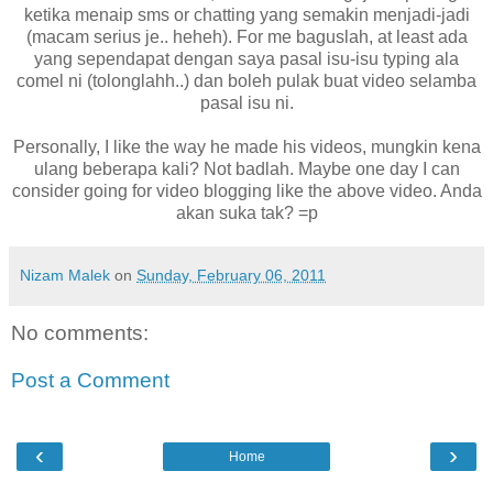
ketika menaip sms or chatting yang semakin menjadi-jadi
(macam serius je.. heheh). For me baguslah, at least ada
yang sependapat dengan saya pasal isu-isu typing ala
comel ni (tolonglahh..) dan boleh pulak buat video selamba
pasal isu ni.
Personally, I like the way he made his videos, mungkin kena
ulang beberapa kali? Not badlah. Maybe one day I can
consider going for video blogging like the above video. Anda
akan suka tak? =p
Nizam Malek
on
Sunday, February 06, 2011
No comments:
Post a Comment
‹
›
Home