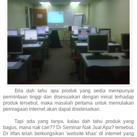
Bila dah tahu apa produk yang sedia mempunyai
permintaan tinggi dan disesuaikan dengan minat terhadap
produk tersebut, maka masalah pertama untuk memulakan
perniagaan internet akan dapat diselesaikan.
Tapi ada yang tanya, kalau dah tahu produk yang
bagus, mana nak cari?? Di Seminar Nak Jual Apa? tersebut,
Dr Irfan telah berkongsikan 'website khas' di internet yang