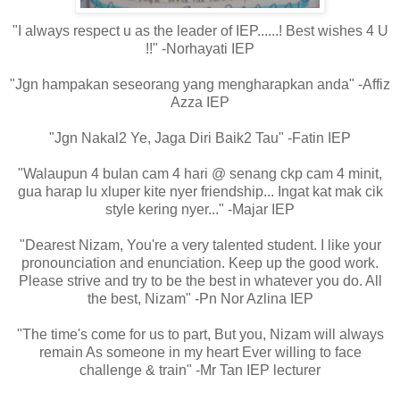
"I always respect u as the leader of IEP......! Best wishes 4 U
!!" -Norhayati IEP
"Jgn hampakan seseorang yang mengharapkan anda" -Affiz
Azza IEP
"Jgn Nakal2 Ye, Jaga Diri Baik2 Tau" -Fatin IEP
"Walaupun 4 bulan cam 4 hari @ senang ckp cam 4 minit,
gua harap lu xluper kite nyer friendship... Ingat kat mak cik
style kering nyer..." -Majar IEP
"Dearest Nizam, You're a very talented student. I like your
pronounciation and enunciation. Keep up the good work.
Please strive and try to be the best in whatever you do. All
the best, Nizam" -Pn Nor Azlina IEP
"The time's come for us to part, But you, Nizam will always
remain As someone in my heart Ever willing to face
challenge & train" -Mr Tan IEP lecturer