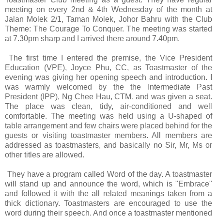
meeting on every 2nd & 4th Wednesday of the month at
Jalan Molek 2/1, Taman Molek, Johor Bahru with the Club
Theme: The Courage To Conquer. The meeting was started
at 7.30pm sharp and I arrived there around 7.40pm.
The first time I entered the premise, the Vice President
Education (VPE), Joyce Phu, CC, as Toastmaster of the
evening was giving her opening speech and introduction. I
was warmly welcomed by the the Intermediate Past
President (IPP), Ng Chee Hau, CTM, and was given a seat.
The place was clean, tidy, air-conditioned and well
comfortable. The meeting was held using a U-shaped of
table arrangement and few chairs were placed behind for the
guests or visiting toastmaster members. All members are
addressed as toastmasters, and basically no Sir, Mr, Ms or
other titles are allowed.
They have a program called Word of the day. A toastmaster
will stand up and announce the word, which is "Embrace"
and followed it with the all related meanings taken from a
thick dictionary. Toastmasters are encouraged to use the
word during their speech. And once a toastmaster mentioned