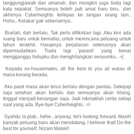
tanggungjawab dan amanah, dan mungkin juga tiada lagi
kata sepakat. Semuanya boleh jadi amat haru biru.. dan
akhirnya Cyberheights terlepas ke tangan orang lain..
Huhu.. Kelakar gak sebenarnya..
Biarlah, dah berlalu. Tak perlu difikirkan lagi. Aku kini ada
ruang baru untuk bernafas, untuk merencana peluang untuk
tahun terakhir. Harapnya perjalanan seterusnya akan
dipermudahkan. Tiada lagi 'parasit' yang benar
mengganggu hidupku dan menghilangkan senyumku.. =(
Kepada ex-housemates, all the best to you all walau di
mana korang berada.
Aku pasti masa akan terus berlalu dengan pantas. Sekejap
saja setahun akan berlalu dan semuanya akan hilang,
tinggal menjadi kenangan saja. Jadi nikmatilah cerita setiap
saat yang ada. Bye-bye Cyberheights.. =I
Syahdu la plak.. hehe.. anyway, let's looking forward. Masih
banyak peluang baru akan mendatang. I believe that! Do the
best for yourself, Nizam Malek!!