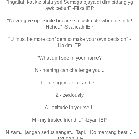
"Ingatlah kat kte slalu yer! Semoga bjaya di dlm bidang yg
awk ceburi" -Filza IEP
"Never give up. Smile because u look cute when u smile!
Hehe.." -Syafiqah IEP
"U must be more confident to make your own decision" -
Hakim IEP
"What do I see in your name?
N - nothing can challenge you...
I - intelligent as u can be...
Z - zealously
A - attitude in yourself..
M - my trusted friend...." -Izyan IEP
"Nizam... jangan serius sangat... Tapi... Ko memang best..." -
Haziqah IEP