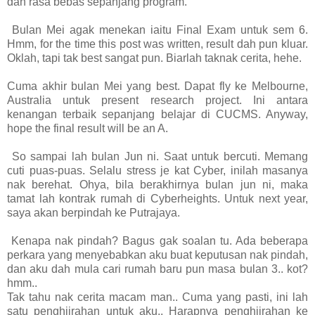
dan rasa bebas sepanjang program.
Bulan Mei agak menekan iaitu Final Exam untuk sem 6.
Hmm, for the time this post was written, result dah pun kluar.
Oklah, tapi tak best sangat pun. Biarlah taknak cerita, hehe.
Cuma akhir bulan Mei yang best. Dapat fly ke Melbourne,
Australia untuk present research project. Ini antara
kenangan terbaik sepanjang belajar di CUCMS. Anyway,
hope the final result will be an A.
So sampai lah bulan Jun ni. Saat untuk bercuti. Memang
cuti puas-puas. Selalu stress je kat Cyber, inilah masanya
nak berehat. Ohya, bila berakhirnya bulan jun ni, maka
tamat lah kontrak rumah di Cyberheights. Untuk next year,
saya akan berpindah ke Putrajaya.
Kenapa nak pindah? Bagus gak soalan tu. Ada beberapa
perkara yang menyebabkan aku buat keputusan nak pindah,
dan aku dah mula cari rumah baru pun masa bulan 3.. kot?
hmm..
Tak tahu nak cerita macam man.. Cuma yang pasti, ini lah
satu penghijrahan untuk aku.. Harapnya penghijrahan ke