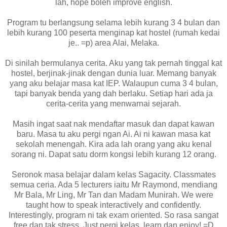
lah, hope boleh improve english.
Program tu berlangsung selama lebih kurang 3 4 bulan dan
lebih kurang 100 peserta menginap kat hostel (rumah kedai
je.. =p) area Alai, Melaka.
Di sinilah bermulanya cerita. Aku yang tak pernah tinggal kat
hostel, berjinak-jinak dengan dunia luar. Memang banyak
yang aku belajar masa kat IEP. Walaupun cuma 3 4 bulan,
tapi banyak benda yang dah berlaku. Setiap hari ada ja
cerita-cerita yang menwarnai sejarah.
Masih ingat saat nak mendaftar masuk dan dapat kawan
baru. Masa tu aku pergi ngan Ai. Ai ni kawan masa kat
sekolah menengah. Kira ada lah orang yang aku kenal
sorang ni. Dapat satu dorm kongsi lebih kurang 12 orang.
Seronok masa belajar dalam kelas Sagacity. Classmates
semua ceria. Ada 5 lecturers iaitu Mr Raymond, mendiang
Mr Bala, Mr Ling, Mr Tan dan Madam Munirah. We were
taught how to speak interactively and confidently.
Interestingly, program ni tak exam oriented. So rasa sangat
free dan tak stress. Just pergi kelas, learn dan enjoy! =D