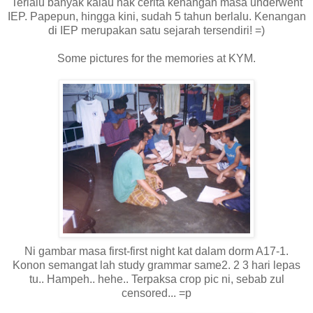
Terlalu banyak kalau nak cerita kenangan masa underwent
IEP. Papepun, hingga kini, sudah 5 tahun berlalu. Kenangan
di IEP merupakan satu sejarah tersendiri! =)
Some pictures for the memories at KYM.
Ni gambar masa first-first night kat dalam dorm A17-1.
Konon semangat lah study grammar same2. 2 3 hari lepas
tu.. Hampeh.. hehe.. Terpaksa crop pic ni, sebab zul
censored... =p