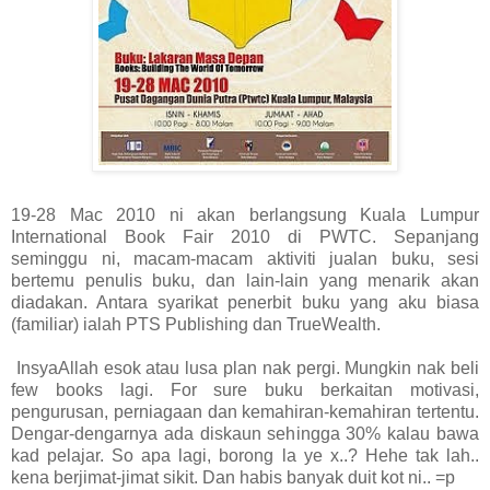
19-28 Mac 2010 ni akan berlangsung Kuala Lumpur
International Book Fair 2010 di PWTC. Sepanjang
seminggu ni, macam-macam aktiviti jualan buku, sesi
bertemu penulis buku, dan lain-lain yang menarik akan
diadakan. Antara syarikat penerbit buku yang aku biasa
(familiar) ialah PTS Publishing dan TrueWealth.
InsyaAllah esok atau lusa plan nak pergi. Mungkin nak beli
few books lagi. For sure buku berkaitan motivasi,
pengurusan, perniagaan dan kemahiran-kemahiran tertentu.
Dengar-dengarnya ada diskaun sehingga 30% kalau bawa
kad pelajar. So apa lagi, borong la ye x..? Hehe tak lah..
kena berjimat-jimat sikit. Dan habis banyak duit kot ni.. =p